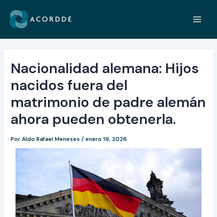
Ir
Navegación
Main
al
de
Men
contenido
entradas
Nacionalidad alemana: Hijos
nacidos fuera del
matrimonio de padre alemán
ahora pueden obtenerla.
Por
Aldo Rafael Meneses
/
enero 19, 2026